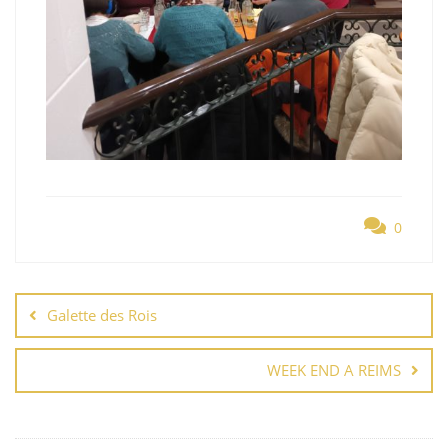
0
Navigation
de
Galette des Rois
l’article
WEEK END A REIMS