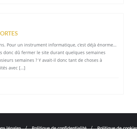
PORTES
q ans. Pour un instrument informatique, c’est déjà énorme…
ons donc dû fermer le site durant quelques semaines
sieurs semaines ? Y avait-il donc tant de choses à
ités avec […]
ns légales
Politique de confidentialité
Politique de cookie